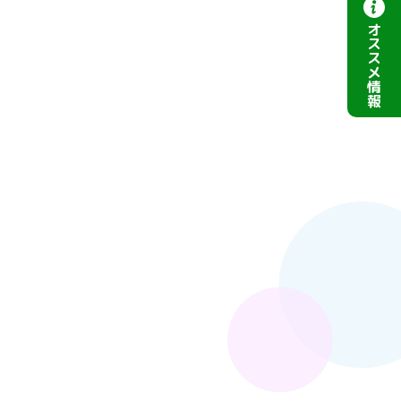
オ
ス
ス
メ
情
報