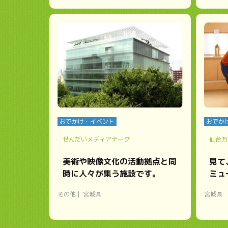
おでかけ・イベント
おでか
せんだいメディアテーク
仙台万
美術や映像文化の活動拠点と同
見て
時に人々が集う施設です。
ミュ
その他
宮城県
宮城県