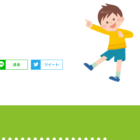
送る
ツイート