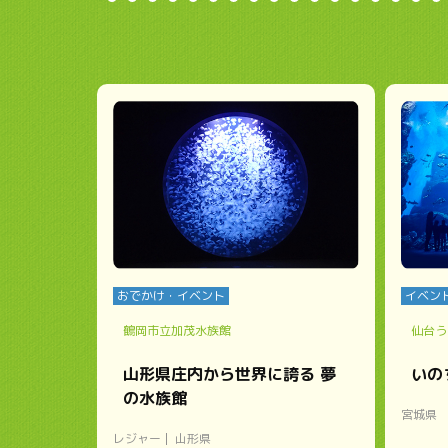
おでかけ・イベント
イベン
鶴岡市立加茂水族館
仙台う
山形県庄内から世界に誇る 夢
いの
の水族館
宮城県
レジャー
山形県