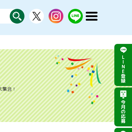
X
instagram
LINE
メ
公
探
ニ
す
式
ュ
ー
を
開
く
L
I
N
E
登
録
大集合！
今
月
の
応
募