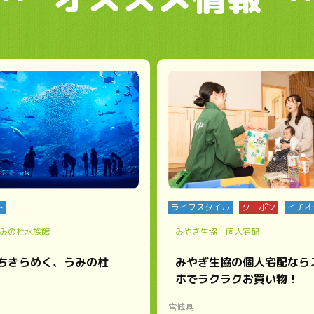
ト
ライフスタイル
クーポン
イチオ
みの杜水族館
みやぎ生協 個人宅配
ちきらめく、うみの杜
みやぎ生協の個人宅配なら
ホでラクラクお買い物！
宮城県