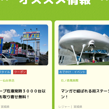
スタイル
クーポン
おでかけ・イベント
ー仙台泉店
石ノ森萬画館
ープ在庫常時３０００台以
マンガで結ばれる街ステー
お取り寄せ無料！
ン！
宮城県
レジャー
宮城県