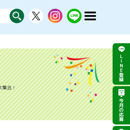
X
instagram
LINE
メ
公
探
ニ
す
式
ュ
ー
を
開
く
L
I
N
E
登
録
大集合！
今
月
の
応
募