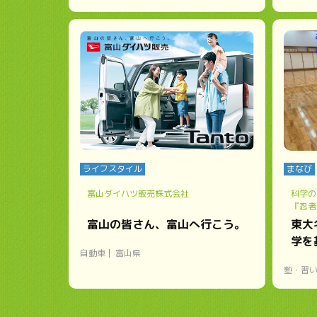
ライフスタイル
まなび
富山ダイハツ販売株式会社
科学の
『忍者
富山の皆さん、富山へ行こう。
東大
学を
自動車
富山県
塾・習