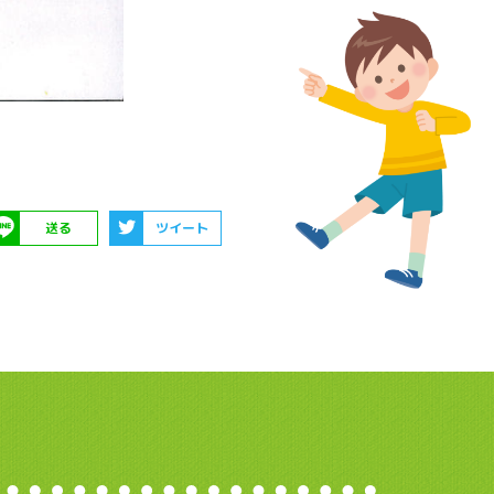
送る
ツイート