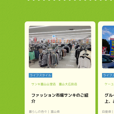
ライフスタイル
ライフ
サンキ富山山室店 富山大広田店
ケーユ
ファッション市場サンキのご紹
グル
介
上、
暮らしの色々
富山県
自動車