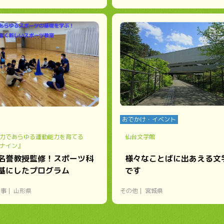
おでかけ・イベント
力であらゆる運動能力を育てる
仙台文学館
ナイン』
名誉教授監修！スポーツ科
様々なことばに出あえる文
基にしたプログラム
です
い事
山形県
その他
宮城県