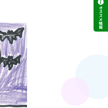
オ
ス
ス
メ
情
報