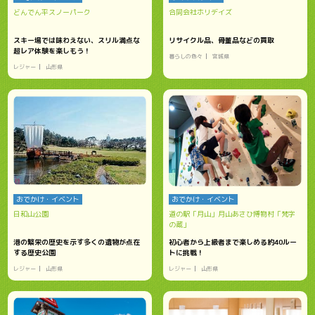
どんでん平スノーパーク
合同会社ホリデイズ
スキー場では味わえない、スリル満点な
リサイクル品、骨董品などの買取
超レア体験を楽しもう！
暮らしの色々
宮城県
レジャー
山形県
おでかけ・イベント
おでかけ・イベント
日和山公園
道の駅「月山」月山あさひ博物村「梵字
の蔵」
港の繁栄の歴史を示す多くの遺物が点在
初心者から上級者まで楽しめる約40ルー
する歴史公園
トに挑戦！
レジャー
山形県
レジャー
山形県