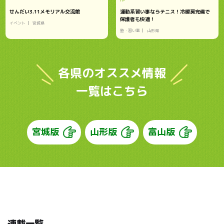
せんだい3.11メモリアル交流館
運動系習い事ならテニス！冷暖房完備で
保護者も快適！
イベント
宮城県
塾・習い事
山形県
各県のオススメ情報
一覧はこちら
宮城版
山形版
富山版
連載一覧