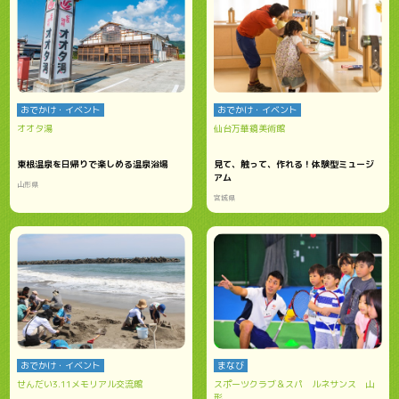
おでかけ・イベント
おでかけ・イベント
オオタ湯
仙台万華鏡美術館
東根温泉を日帰りで楽しめる温泉浴場
見て、触って、作れる！体験型ミュージ
アム
山形県
宮城県
おでかけ・イベント
まなび
せんだい3.11メモリアル交流館
スポーツクラブ＆スパ ルネサンス 山
形