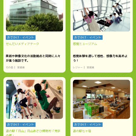
おでかけ・イベント
おでかけ・イベント
せんだいメディアテーク
感覚ミュージアム
美術や映像文化の活動拠点と同時に人々
感覚体験を通して感性、想像力を高めよ
が集う施設です。
う！
その他
宮城県
レジャー
宮城県
おでかけ・イベント
おでかけ・イベント
道の駅「月山」月山あさひ博物村「梵字
道の駅七ヶ宿
の蔵」