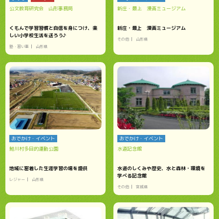
公文教育研究会 山形事務局
新庄・最上 漫画ミュージアム
くもんで学習習慣と自信を身につけ、楽
新庄・最上 漫画ミュージアム
しい小学校生活を送ろう♪
その他
山形県
塾・習い事
山形県
おでかけ・イベント
おでかけ・イベント
鮭川村多目的運動公園
水道記念館
地域に密着した生涯学習の場を提供
水道のしくみや歴史、水と森林・環境を
学べる記念館
レジャー
山形県
その他
宮城県