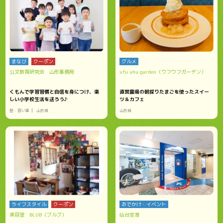
まなび
クーポン
グルメ
公文教育研究会 山形事務局
ufu uhu garden（ウフウフガーデン）
くもんで学習習慣と自信を身につけ、楽
直営農場の朝採りたまごを使ったスイー
しい小学校生活を送ろう♪
ツ＆カフェ
塾・習い事
山形県
山形県
ライフスタイル
クーポン
おでかけ・イベント
美容室 BLUB（ブルブ）
仙台空港