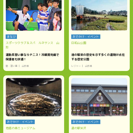
まなび
おでかけ・イベント
スポーツクラブ＆スパ ルネサンス 山
日和山公園
形
運動系習い事ならテニス！冷暖房完備で
港の繁栄の歴史を示す多くの遺物が点在
保護者も快適！
する歴史公園
塾・習い事
山形県
レジャー
山形県
おでかけ・イベント
おでかけ・イベント
地底の森ミュージアム
道の駅米沢