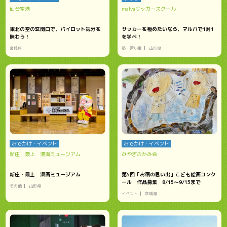
仙台空港
malvaサッカースクール
東北の空の玄関口で、パイロット気分を
サッカーを極めたいなら、マルバで1対1
味わう！
を学べ！
宮城県
塾・習い事
山形県
おでかけ・イベント
おでかけ・イベント
新庄・最上 漫画ミュージアム
みやぎおかみ会
新庄・最上 漫画ミュージアム
第5回「お宿の思い出」こども絵画コンク
ール 作品募集 8/15～9/15まで
その他
山形県
イベント
宮城県