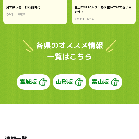
見て楽しむ 旧石器時代
全国TOP10入り！冬は空いていて狙い目
です！
その他
宮城県
その他
山形県
各県のオススメ情報
一覧はこちら
宮城版
山形版
富山版
連載一覧