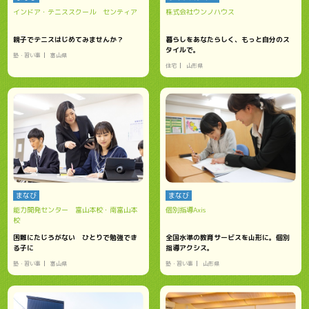
インドア・テニススクール センティア
株式会社ウンノハウス
親子でテニスはじめてみませんか？
暮らしをあなたらしく、もっと自分のス
タイルで。
塾・習い事
富山県
住宅
山形県
まなび
まなび
能力開発センター 富山本校・南富山本
個別指導Axis
校
困難にたじろがない ひとりで勉強でき
全国水準の教育サービスを山形に。個別
る子に
指導アクシス。
塾・習い事
富山県
塾・習い事
山形県