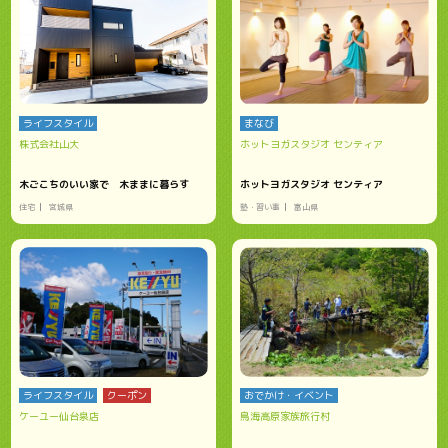
ライフスタイル
まなび
株式会社山大
ホットヨガスタジオ センティア
木ごこちのいい家で 木ままに暮らす
ホットヨガスタジオ センティア
住宅
宮城県
塾・習い事
富山県
ライフスタイル
クーポン
おでかけ・イベント
ケーユー仙台泉店
鳥海高原家族旅行村