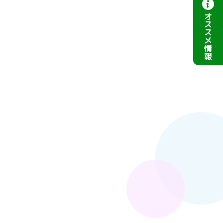
オ
ス
ス
メ
情
報