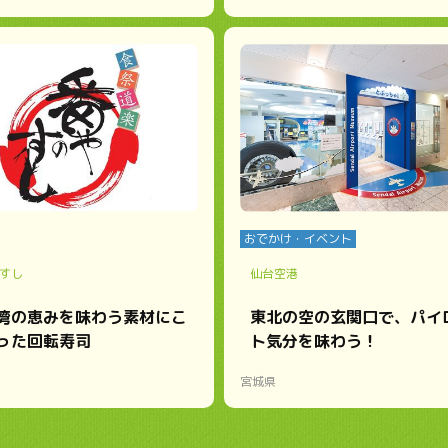
おでかけ・イベント
すし
仙台空港
湾の恵みを味わう素材にこ
東北の空の玄関口で、パイ
った回転寿司
ト気分を味わう！
宮城県