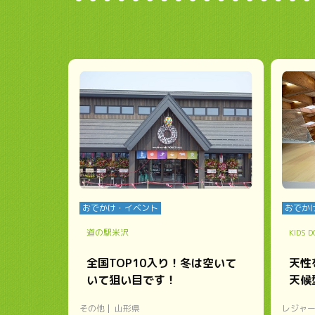
おでかけ・イベント
おでか
道の駅米沢
KIDS
全国TOP10入り！冬は空いて
天性
いて狙い目です！
天候
その他
山形県
レジャ