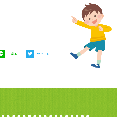
送る
ツイート