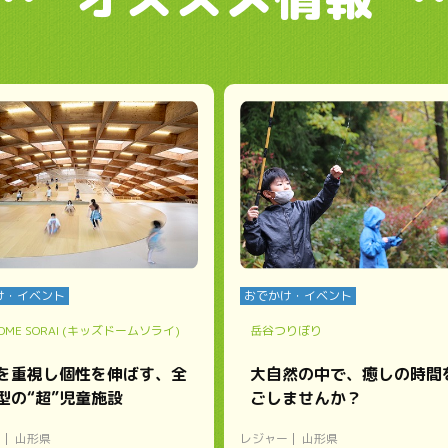
け・イベント
おでかけ・イベント
 DOME SORAI (キッズドームソライ)
岳谷つりぼり
を重視し個性を伸ばす、全
大自然の中で、癒しの時間
型の“超”児童施設
ごしませんか？
ー
山形県
レジャー
山形県