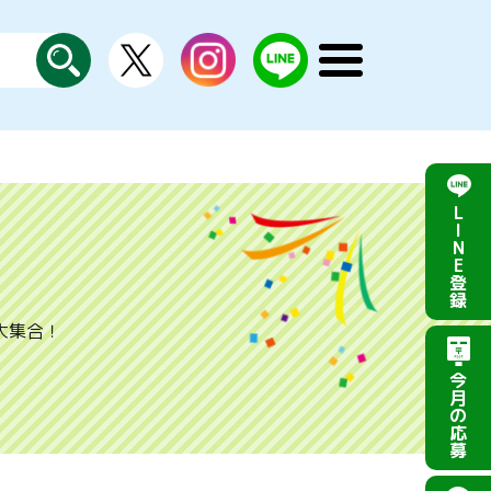
X
instagram
LINE
メ
公
探
ニ
す
式
ュ
ー
を
開
く
L
I
N
E
登
録
大集合！
今
月
の
応
募