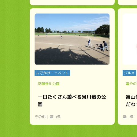
おでかけ・イベント
グルメ
常願寺川公園
番やの
一日たくさん遊べる河川敷の公
富山
園
だわ
その他
富山県
富山県