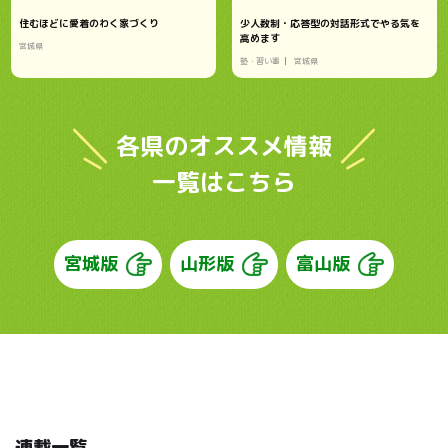
住むほどに愛着のわく家づくり
少人数制・応答型の対話形式でやる気を
高めます
宮城県
塾・習い事
宮城県
各県のオススメ情報
一覧はこちら
宮城版
山形版
富山版
連載一覧