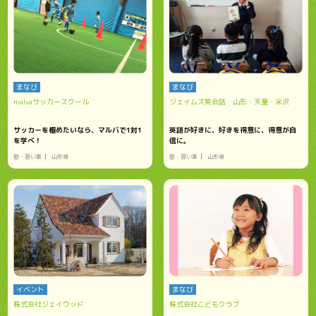
まなび
まなび
malvaサッカースクール
ジェイムズ英会話 山形・天童・米沢
サッカーを極めたいなら、マルバで1対1
英語が好きに、好きを得意に、得意が自
を学べ！
信に。
塾・習い事
山形県
塾・習い事
山形県
イベント
まなび
株式会社ジェイウッド
株式会社こどもクラブ