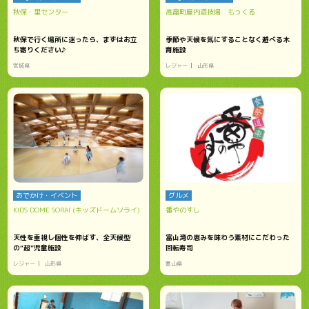
秋保・里センター
高畠町屋内遊技場 もっくる
秋保で行く場所に迷ったら、まずはお立
季節や天候を気にすることなく遊べる木
ち寄りください♪
育施設
宮城県
レジャー
山形県
おでかけ・イベント
グルメ
KIDS DOME SORAI (キッズドームソライ)
番やのすし
天性を重視し個性を伸ばす、全天候型
富山湾の恵みを味わう素材にこだわった
の“超”児童施設
回転寿司
レジャー
山形県
富山県