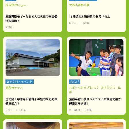
株式会社Mogee
大森山森林公園
廃車買取モギーならどんなお車でも高価
13種類の木製遊具であそべるよ
現金買取！
レジャー
山形県
宮城県
おでかけ・イベント
まなび
慈恩寺テラス
スポーツクラブ＆スパ ルネサンス 山
形
国史跡「慈恩寺旧境内」の魅力を迫力映
運動系習い事ならテニス！冷暖房完備で
像で紹介！
保護者も快適！
レジャー
山形県
塾・習い事
山形県