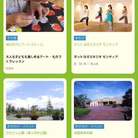
その他
まなび
森のきのこアートスクール
ホットヨガスタジオ センティア
大人も子どもも楽しめるアート・ものづ
ホットヨガスタジオ センティア
くりレッスン
塾・習い事
富山県
宮城県
おでかけ・イベント
おでかけ・イベント
かむてん公園（最上中央公園）
宮城県美術館