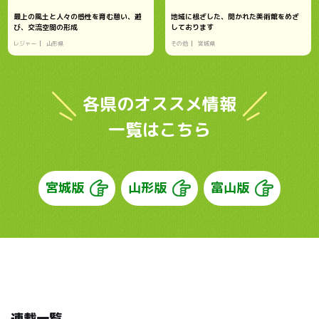
最上の風土と人々の感性を育む憩い、遊
地域に根ざした、開かれた美術館をめざ
び、交流空間の形成
しております
レジャー
山形県
その他
宮城県
各県のオススメ情報
一覧はこちら
宮城版
山形版
富山版
連載一覧