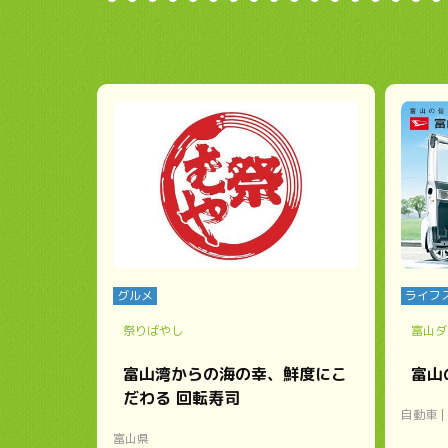
グルメ
ライフ
祭りばやし
富山ダ
富山湾からの海の幸、鮮度にこ
富山
だわる 回転寿司
自動車
富山県