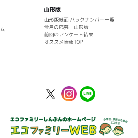
山形版
山形版紙面 バックナンバー一覧
今月の応募 山形版
ム
前回のアンケート結果
オススメ情報TOP
X
instagram
line
公
式