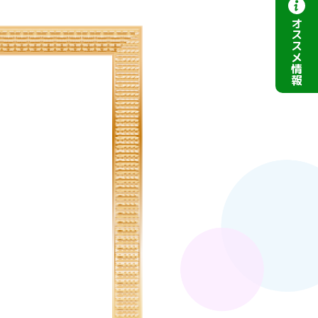
オ
ス
ス
メ
情
報