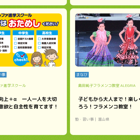
い事
まなび
ァ進学スクール
島田純子フラメンコ教室 ALEGRIA
向上＋α 一人一人を大切
子どもから大人まで！楽し
意欲と自主性を育てます！
ろう！フラメンコ教室！
塾・習い事
富山県