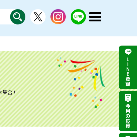
X
instagram
LINE
メ
公
探
ニ
す
式
ュ
ー
を
開
く
L
I
N
E
登
録
大集合！
今
月
の
応
募