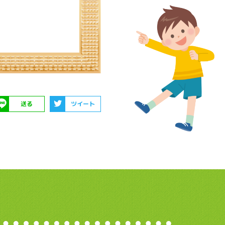
送る
ツイート