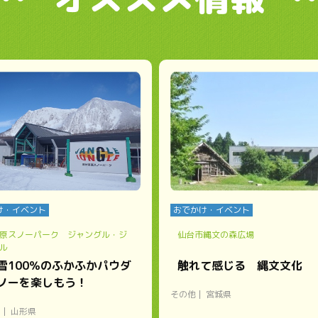
け・イベント
おでかけ・イベント
原スノーパーク ジャングル・ジ
仙台市縄文の森広場
ル
雪100％のふかふかパウダ
触れて感じる 縄文文化
ノーを楽しもう！
その他
宮城県
ー
山形県