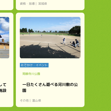
資格・指導
宮城県
おでかけ・イベント
常願寺川公園
して
一日たくさん遊べる河川敷の公
施設
園
その他
富山県