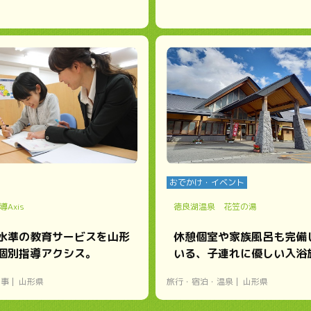
おでかけ・イベント
Axis
徳良湖温泉 花笠の湯
水準の教育サービスを山形
休憩個室や家族風呂も完備
個別指導アクシス。
いる、子連れに優しい入浴
い事
山形県
旅行・宿泊・温泉
山形県