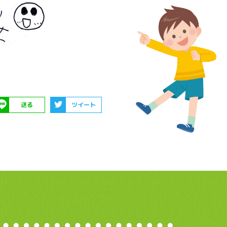
送る
ツイート