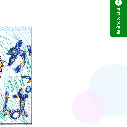
オ
ス
ス
メ
情
報