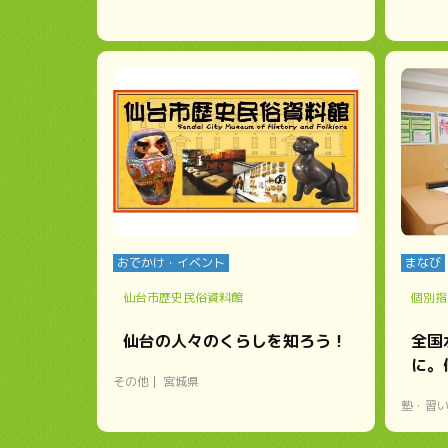
おでかけ・イベント
まなび
仙台市歴史民俗資料館
個別指導
仙台の人々のくらしを知ろう！
全国
に。
その他
宮城県
塾・習