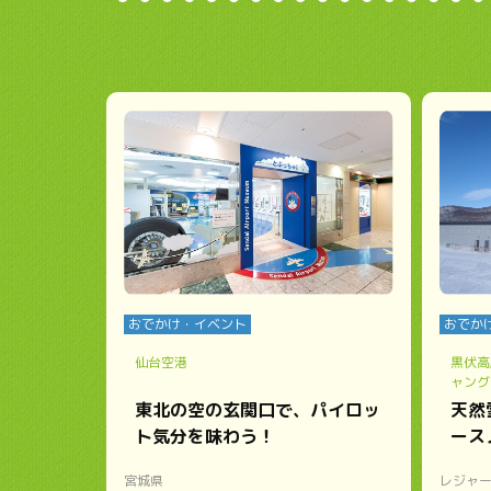
おでかけ・イベント
おでか
仙台空港
黒伏高
ャング
東北の空の玄関口で、パイロッ
天然
ト気分を味わう！
ース
宮城県
レジャ