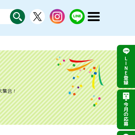
X
instagram
LINE
メ
公
探
ニ
す
式
ュ
ー
を
開
く
L
I
N
E
登
録
大集合！
今
月
の
応
募