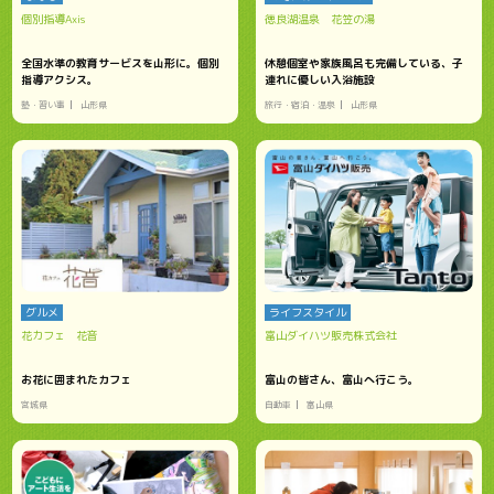
個別指導Axis
徳良湖温泉 花笠の湯
全国水準の教育サービスを山形に。個別
休憩個室や家族風呂も完備している、子
指導アクシス。
連れに優しい入浴施設
塾・習い事
山形県
旅行・宿泊・温泉
山形県
グルメ
ライフスタイル
花カフェ 花音
富山ダイハツ販売株式会社
お花に囲まれたカフェ
富山の皆さん、富山へ行こう。
宮城県
自動車
富山県