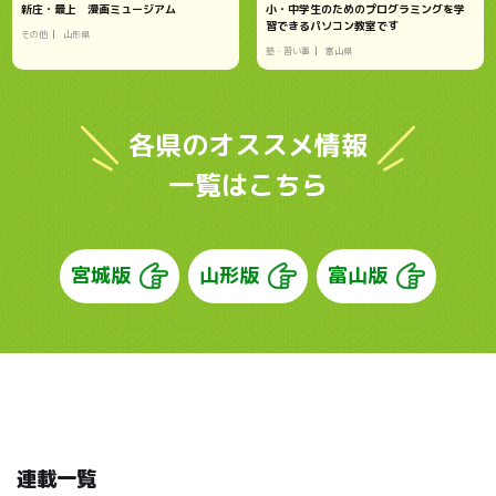
新庄・最上 漫画ミュージアム
小・中学生のためのプログラミングを学
習できるパソコン教室です
その他
山形県
塾・習い事
富山県
各県のオススメ情報
一覧はこちら
宮城版
山形版
富山版
連載一覧