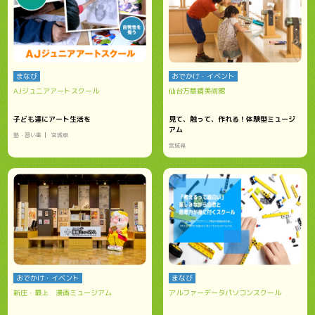
まなび
おでかけ・イベント
AJジュニアアートスクール
仙台万華鏡美術館
子ども達にアート生活を
見て、触って、作れる！体験型ミュージ
アム
塾・習い事
宮城県
宮城県
おでかけ・イベント
まなび
新庄・最上 漫画ミュージアム
アルファーデータパソコンスクール