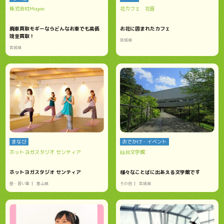
株式会社Mogee
花カフェ 花音
廃車買取モギーならどんなお車でも高価
お花に囲まれたカフェ
現金買取！
宮城県
宮城県
まなび
おでかけ・イベント
ホットヨガスタジオ センティア
仙台文学館
ホットヨガスタジオ センティア
様々なことばに出あえる文学館です
塾・習い事
富山県
その他
宮城県