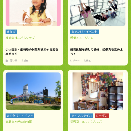
まなび
おでかけ・イベント
株式会社こどもクラブ
感覚ミュージアム
少人数制・応答型の対話形式でやる気を
感覚体験を通して感性、想像力を高めよ
高めます
う！
塾・習い事
宮城県
レジャー
宮城県
おでかけ・イベント
ライフスタイル
クーポン
高岡おとぎの森公園
美容室 BLUB（ブルブ）