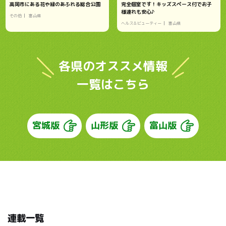
高岡市にある花や緑のあふれる総合公園
完全個室です！キッズスペース付でお子
様連れも安心♪
その他
富山県
ヘルス＆ビューティー
富山県
各県のオススメ情報
一覧はこちら
宮城版
山形版
富山版
連載一覧