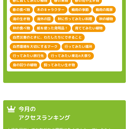
春に育ててみたい植物
春の果物
春の花や生き物
春の食べ物
木のキャラクター
梅雨の季節
梅雨の風景
海の生き物
海外の国
秋に作ってみたい料理
秋の植物
秋の食べ物
紙を使った発明品！
育ててみたい植物
自然災害のときに、わたしたちにできること
自然環境を大切にするマーク
行ってみたい場所
行ってみたい旅行先
行ってみたい東北6大祭り
身の回りの植物
飼ってみたい生き物
今月の
アクセスランキング