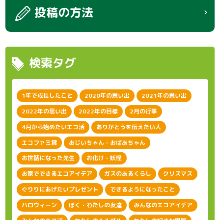
投稿の方法
検索タグ
1年で成長したこと
2020年の思い出
2021年の思い出
2022年の思い出
2022年の目標
2月の行事
4月から始めたいエコ活
ありがとうを伝えたい人
エコファミ賞
おじいちゃん・おばあちゃん
お世話になった先生
お化け・妖怪
お家でできるエコアイデア
ガスのあるくらし
クリスマス
ぐりりにあげたいプレゼント
できるようになったこと
ハロウィーン
ぼく・わたしの友達
みんなのエコアイデア