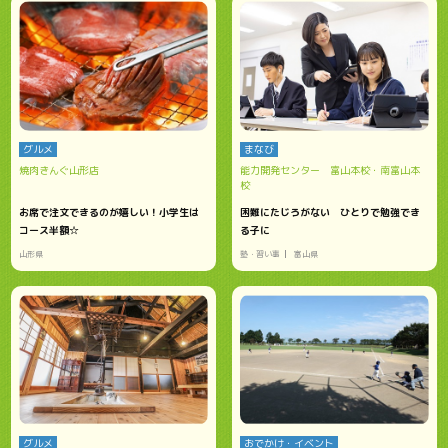
グルメ
まなび
焼肉きんぐ山形店
能力開発センター 富山本校・南富山本
校
お席で注文できるのが嬉しい！小学生は
困難にたじろがない ひとりで勉強でき
コース半額☆
る子に
山形県
塾・習い事
富山県
グルメ
おでかけ・イベント