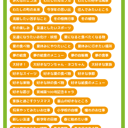
みんなのエコ活
わたしのルルブル
わたしの好きな風景
わたしの町の未来
今学年の思い出
住んでみたいところ
克服したい苦手なこと
冬の恒例行事
冬の植物
冬の楽しみ
友達としたいスポーツ
友達になりたいお化け・妖怪
夏になると食べたくなる物
夏の食べ物
夏休みにやりたいこと
夏休みに行きたい場所
夢の給食
夢の給食のメニュー
夢の自販機
夢の食事
大好き！
大好きなワンちゃん・ネコちゃん
大好きな家族
好きなスイーツ
好きな夏の食べ物
好きな季節
好きな果物
好きな秋の食べ物
好きな給食のメニュー
好きな遊び
宮城版100号記念キャラ
家族と過ごすクリスマス
富山の好きなところ
将来やってみたいお仕事
小学校の自慢
憧れのお仕事
新しい友達
新学年の目標
春に始めたい事