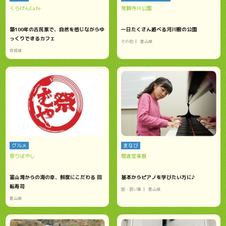
くらけんCafe
常願寺川公園
築100年の古民家で、自然を感じながらゆ
一日たくさん遊べる河川敷の公園
っくりできるカフェ
その他
富山県
宮城県
グルメ
まなび
祭りばやし
開進堂楽器
富山湾からの海の幸、鮮度にこだわる 回
基本からピアノを学びたい方に♪
転寿司
塾・習い事
富山県
富山県