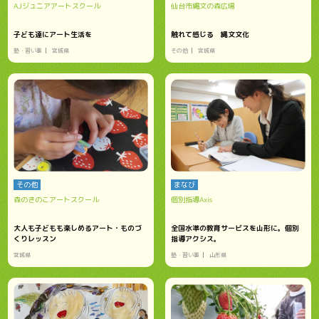
AJジュニアアートスクール
仙台市縄文の森広場
子ども達にアート生活を
触れて感じる 縄文文化
塾・習い事
宮城県
その他
宮城県
その他
まなび
森のきのこアートスクール
個別指導Axis
大人も子どもも楽しめるアート・ものづ
全国水準の教育サービスを山形に。個別
くりレッスン
指導アクシス。
宮城県
塾・習い事
山形県