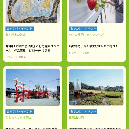
おでかけ・イベント
おでかけ・イベント
みやぎおかみ会
いちご農園 ラ・フレーズ
第5回「お宿の思い出」こども絵画コンク
名取市で、みんな大好きいちご狩り！
ール 作品募集 8/15～9/15まで
レジャー
宮城県
イベント
宮城県
おでかけ・イベント
おでかけ・イベント
かわまちてらす閖上
日和山公園
食べて・買って・楽しめる、名取の新名
港の繁栄の歴史を示す多くの遺物が点在