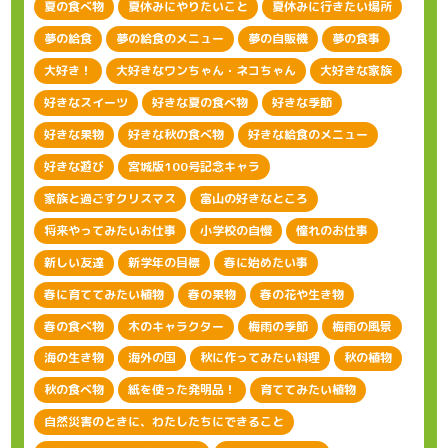
夏の食べ物
夏休みにやりたいこと
夏休みに行きたい場所
夢の給食
夢の給食のメニュー
夢の自販機
夢の食事
大好き！
大好きなワンちゃん・ネコちゃん
大好きな家族
好きなスイーツ
好きな夏の食べ物
好きな季節
好きな果物
好きな秋の食べ物
好きな給食のメニュー
好きな遊び
宮城版100号記念キャラ
家族と過ごすクリスマス
富山の好きなところ
将来やってみたいお仕事
小学校の自慢
憧れのお仕事
新しい友達
新学年の目標
春に始めたい事
春に育ててみたい植物
春の果物
春の花や生き物
春の食べ物
木のキャラクター
梅雨の季節
梅雨の風景
海の生き物
海外の国
秋に作ってみたい料理
秋の植物
秋の食べ物
紙を使った発明品！
育ててみたい植物
自然災害のときに、わたしたちにできること