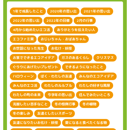
1年で成長したこと
2020年の思い出
2021年の思い出
2022年の思い出
2022年の目標
2月の行事
4月から始めたいエコ活
ありがとうを伝えたい人
エコファミ賞
おじいちゃん・おばあちゃん
お世話になった先生
お化け・妖怪
お家でできるエコアイデア
ガスのあるくらし
クリスマス
ぐりりにあげたいプレゼント
できるようになったこと
ハロウィーン
ぼく・わたしの友達
みんなのエコアイデア
みんなのエコ活
わたしのルルブル
わたしの好きな風景
わたしの町の未来
今学年の思い出
住んでみたいところ
克服したい苦手なこと
冬の恒例行事
冬の植物
冬の楽しみ
友達としたいスポーツ
友達になりたいお化け・妖怪
夏になると食べたくなる物