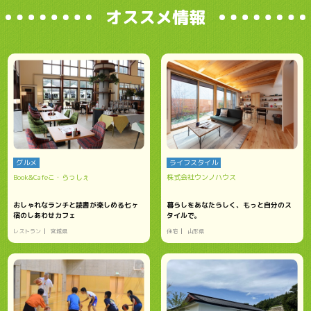
オススメ情報
グルメ
ライフスタイル
Book&Cafeこ・らっしぇ
株式会社ウンノハウス
おしゃれなランチと読書が楽しめる七ヶ
暮らしをあなたらしく、もっと自分のス
宿のしあわせカフェ
タイルで。
レストラン
宮城県
住宅
山形県