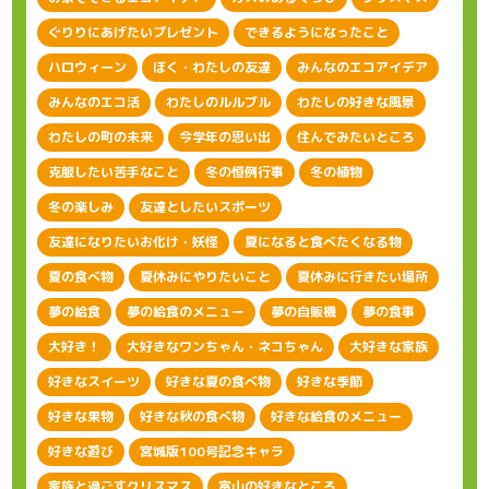
ぐりりにあげたいプレゼント
できるようになったこと
ハロウィーン
ぼく・わたしの友達
みんなのエコアイデア
みんなのエコ活
わたしのルルブル
わたしの好きな風景
わたしの町の未来
今学年の思い出
住んでみたいところ
克服したい苦手なこと
冬の恒例行事
冬の植物
冬の楽しみ
友達としたいスポーツ
友達になりたいお化け・妖怪
夏になると食べたくなる物
夏の食べ物
夏休みにやりたいこと
夏休みに行きたい場所
夢の給食
夢の給食のメニュー
夢の自販機
夢の食事
大好き！
大好きなワンちゃん・ネコちゃん
大好きな家族
好きなスイーツ
好きな夏の食べ物
好きな季節
好きな果物
好きな秋の食べ物
好きな給食のメニュー
好きな遊び
宮城版100号記念キャラ
家族と過ごすクリスマス
富山の好きなところ