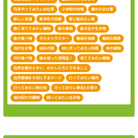
将来やってみたいお仕事
小学校の自慢
憧れのお仕事
新しい友達
新学年の目標
春に始めたい事
春に育ててみたい植物
春の果物
春の花や生き物
春の食べ物
木のキャラクター
梅雨の季節
梅雨の風景
海の生き物
海外の国
秋に作ってみたい料理
秋の植物
秋の食べ物
紙を使った発明品！
育ててみたい植物
自然災害のときに、わたしたちにできること
自然環境を大切にするマーク
行ってみたい場所
行ってみたい旅行先
行ってみたい東北6大祭り
身の回りの植物
飼ってみたい生き物