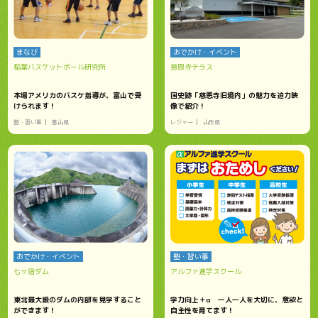
まなび
おでかけ・イベント
稲葉バスケットボール研究所
慈恩寺テラス
本場アメリカのバスケ指導が、富山で受
国史跡「慈恩寺旧境内」の魅力を迫力映
けられます！
像で紹介！
塾・習い事
富山県
レジャー
山形県
おでかけ・イベント
塾・習い事
七ヶ宿ダム
アルファ進学スクール
東北最大級のダムの内部を見学すること
学力向上＋α 一人一人を大切に、意欲と
ができます！
自主性を育てます！