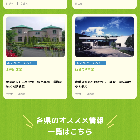
レジャー
宮城県
富山県
おでかけ・イベント
おでかけ・イベント
水道記念館
仙台市博物館
水道のしくみや歴史、水と森林・環境を
貴重な資料の数々から、仙台・宮城の歴
学べる記念館
史を学ぶ
その他
宮城県
その他
宮城県
各県のオススメ情報
一覧はこちら