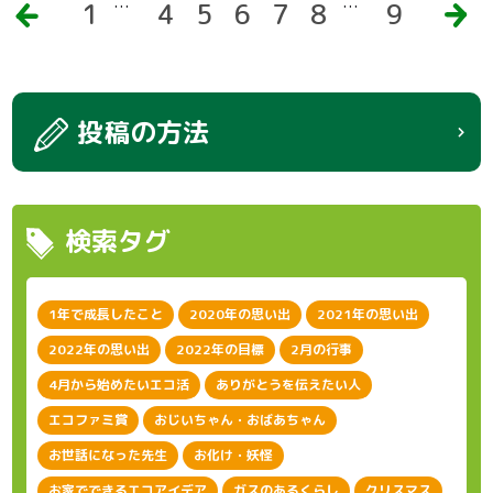
…
…
前
1
4
5
6
7
8
9
次
へ
へ
投稿の方法
検索タグ
1年で成長したこと
2020年の思い出
2021年の思い出
2022年の思い出
2022年の目標
2月の行事
4月から始めたいエコ活
ありがとうを伝えたい人
エコファミ賞
おじいちゃん・おばあちゃん
お世話になった先生
お化け・妖怪
お家でできるエコアイデア
ガスのあるくらし
クリスマス