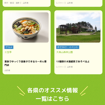
旅行・宿泊・温泉
山形県
レジャー
山形県
グルメ
おでかけ・イベント
三宝亭
大森山森林公園
家族でゆっくり食事ができるらーめん専
13種類の木製遊具であそべるよ
門店
レジャー
山形県
山形県
各県のオススメ情報
一覧はこちら