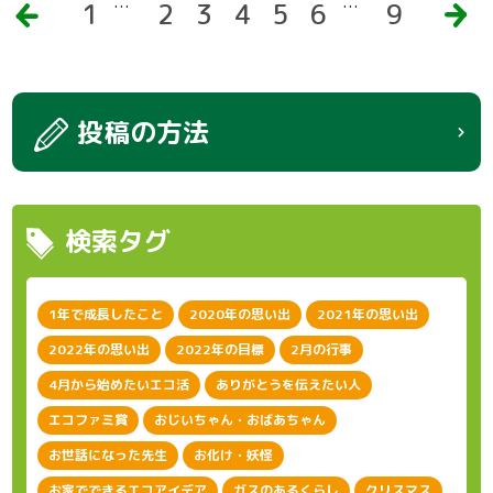
…
…
前
1
2
3
4
5
6
9
次
へ
へ
投稿の方法
検索タグ
1年で成長したこと
2020年の思い出
2021年の思い出
2022年の思い出
2022年の目標
2月の行事
4月から始めたいエコ活
ありがとうを伝えたい人
エコファミ賞
おじいちゃん・おばあちゃん
お世話になった先生
お化け・妖怪
お家でできるエコアイデア
ガスのあるくらし
クリスマス