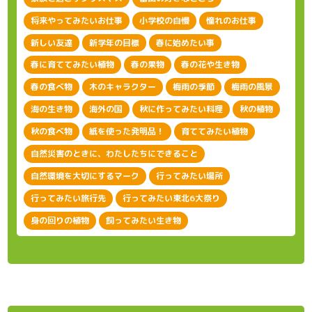
将来やってみたいお仕事
小学校の自慢
憧れのお仕事
新しい友達
新学年の目標
春に始めたい事
春に育ててみたい植物
春の果物
春の花や生き物
春の食べ物
木のキャラクター
梅雨の季節
梅雨の風景
海の生き物
海外の国
秋に作ってみたい料理
秋の植物
秋の食べ物
紙を使った発明品！
育ててみたい植物
自然災害のときに、わたしたちにできること
自然環境を大切にするマーク
行ってみたい場所
行ってみたい旅行先
行ってみたい東北6大祭り
身の回りの植物
飼ってみたい生き物