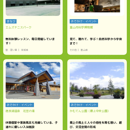
まなび
おでかけ・イベント
エムズテニスパーク
富山市科学博物館
無料体験レッスン、毎日開催していま
見て、触れて、学ぶ！自然科学から宇宙
す！
まで！
塾・習い事
宮城県
その他
富山県
おでかけ・イベント
おでかけ・イベント
徳良湖温泉 花笠の湯
かむてん公園（最上中央公園）
休憩個室や家族風呂も完備している、子
最上の風土と人々の感性を育む憩い、遊
連れに優しい入浴施設
び、交流空間の形成