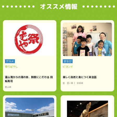
オススメ情報
グルメ
まなび
祭りばやし
ビヨンド
富山湾からの海の幸、鮮度にこだわる 回
楽しく自然と身につく英会話
転寿司
塾・習い事
宮城県
富山県