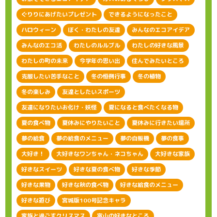
ぐりりにあげたいプレゼント
できるようになったこと
ハロウィーン
ぼく・わたしの友達
みんなのエコアイデア
みんなのエコ活
わたしのルルブル
わたしの好きな風景
わたしの町の未来
今学年の思い出
住んでみたいところ
克服したい苦手なこと
冬の恒例行事
冬の植物
冬の楽しみ
友達としたいスポーツ
友達になりたいお化け・妖怪
夏になると食べたくなる物
夏の食べ物
夏休みにやりたいこと
夏休みに行きたい場所
夢の給食
夢の給食のメニュー
夢の自販機
夢の食事
大好き！
大好きなワンちゃん・ネコちゃん
大好きな家族
好きなスイーツ
好きな夏の食べ物
好きな季節
好きな果物
好きな秋の食べ物
好きな給食のメニュー
好きな遊び
宮城版100号記念キャラ
家族と過ごすクリスマス
富山の好きなところ